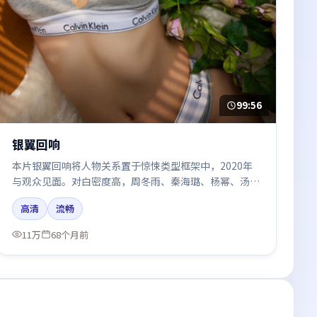
99:56
银翼回响
本片银翼回响将人物关系置于惊悚类型框架中，2020年
与观众见面。对白密度高，周冬雨、秦海璐、杨幂、汤
唯、张译的台词节奏值得关注；整体气质偏中国大陆都市
高清
流畅
与冷色调摄影。
11万
68个月前