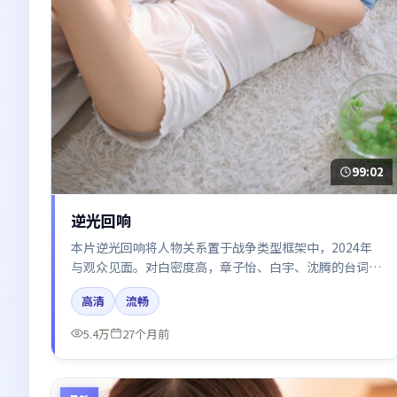
99:02
逆光回响
本片逆光回响将人物关系置于战争类型框架中，2024年
与观众见面。对白密度高，章子怡、白宇、沈腾的台词节
奏值得关注；整体气质偏泰国都市与冷色调摄影。
高清
流畅
5.4万
27个月前