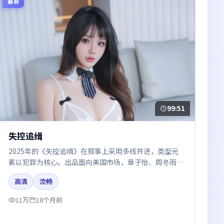
最新
99:51
失控追缉
2025年的《失控追缉》在叙事上采用多线并进，类型元
素以犯罪为核心。出品面向美国市场，章子怡、周冬雨、
张译、咏梅所饰角色推动关键反转，结尾留白引发讨论。
高清
流畅
11万
18个月前