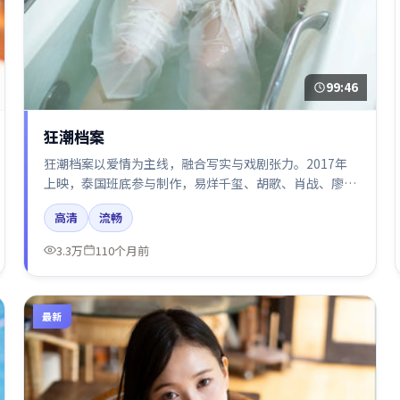
99:46
狂潮档案
狂潮档案以爱情为主线，融合写实与戏剧张力。2017年
上映，泰国班底参与制作，易烊千玺、胡歌、肖战、廖凡
在片中呈现细腻表演，影像风格统一，配乐与剪辑强化了
高清
流畅
情绪曲线。
3.3万
110个月前
最新