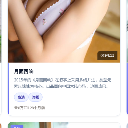
94:15
月面回响
2015年的《月面回响》在叙事上采用多线并进，类型元
素以惊悚为核心。出品面向中国大陆市场，迪丽热巴、周
迅、段奕宏、谭卓、倪妮所饰角色推动关键反转，结尾留
高清
流畅
白引发讨论。
8万
128个月前