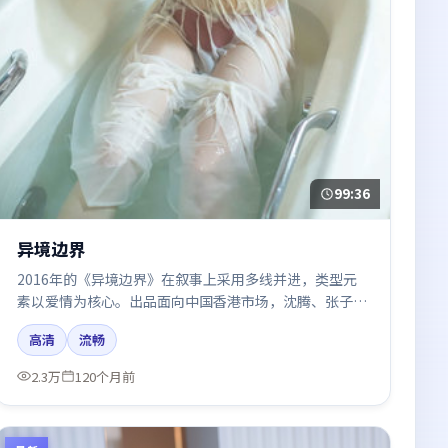
99:36
异境边界
2016年的《异境边界》在叙事上采用多线并进，类型元
素以爱情为核心。出品面向中国香港市场，沈腾、张子
枫、木村拓哉、张译所饰角色推动关键反转，结尾留白引
高清
流畅
发讨论。
2.3万
120个月前