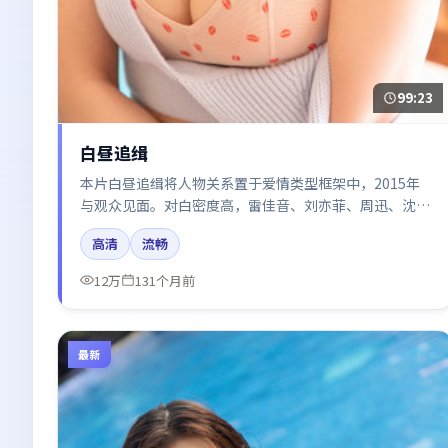
99:23
白昼追缉
本片白昼追缉将人物关系置于爱情类型框架中，2015年
与观众见面。对白密度高，雷佳音、刘亦菲、周迅、沈
腾、白宇的台词节奏值得关注；整体气质偏日本都市与冷
高清
流畅
色调摄影。
12万
131个月前
最新