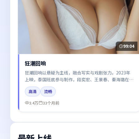
99:04
狂潮回响
狂潮回响以悬疑为主线，融合写实与戏剧张力。2023年
上映，泰国班底参与制作，段奕宏、王景春、秦海璐在片
中呈现细腻表演，影像风格统一，配乐与剪辑强化了情绪
高清
流畅
曲线。
3.4万
33个月前
最新上线