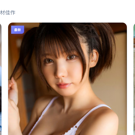
材佳作
最新