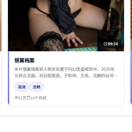
99:38
银翼档案
本片银翼档案将人物关系置于科幻类型框架中，2025年
与观众见面。对白密度高，于和伟、王凯、沈腾的台词节
奏值得关注；整体气质偏英国都市与冷色调摄影。
高清
流畅
11万
10个月前